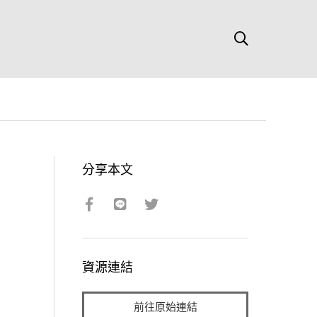
分享本文
資源連結
前往原始連結