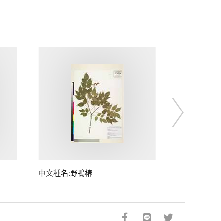
中文種名:野鴨椿