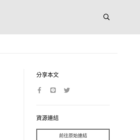
分享本文
資源連結
前往原始連結