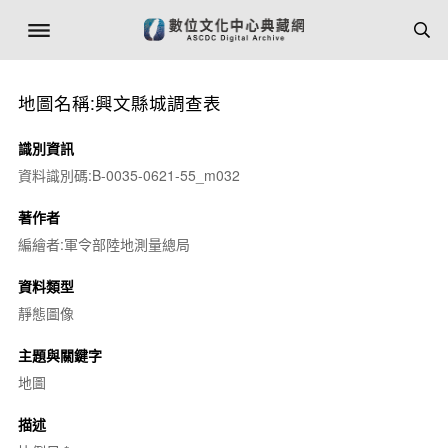
地圖名稱:興文縣城調查表
識別資訊
資料識別碼:B-0035-0621-55_m032
著作者
編繪者:軍令部陸地測量總局
資料類型
靜態圖像
主題與關鍵字
地圖
描述