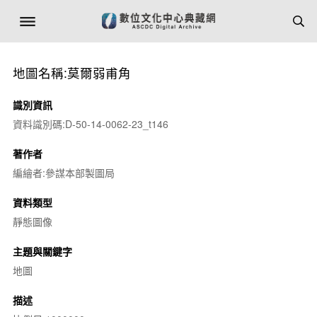
地圖名稱:莫爾弱甫角
識別資訊
資料識別碼:D-50-14-0062-23_t146
著作者
編繪者:參謀本部製圖局
資料類型
靜態圖像
主題與關鍵字
地圖
描述