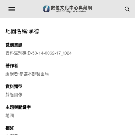
地圖名稱:承德
識別資訊
資料識別碼:D-50-14-0062-17_t024
著作者
編繪者:參謀本部製圖局
資料類型
靜態圖像
主題與關鍵字
地圖
描述