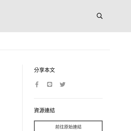
分享本文
資源連結
前往原始連結