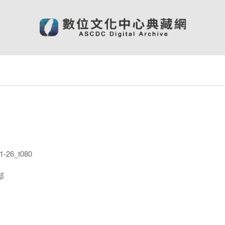
-26_t080
部