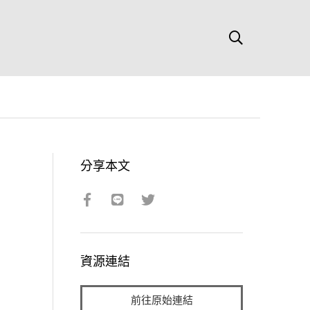
分享本文
資源連結
前往原始連結