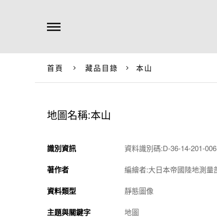
首頁
藏品目錄
本山
地圖名稱:本山
識別資訊
資料識別碼:D-36-14-201-0061
著作者
編繪者:大日本帝國陸地測量
資料類型
靜態圖像
主題與關鍵字
地圖