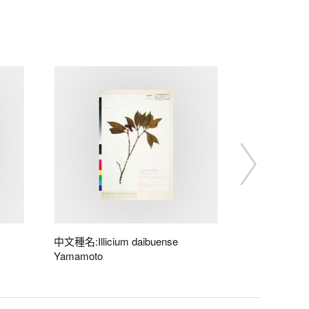
中文種名:Illicium daibuense
Yamamoto