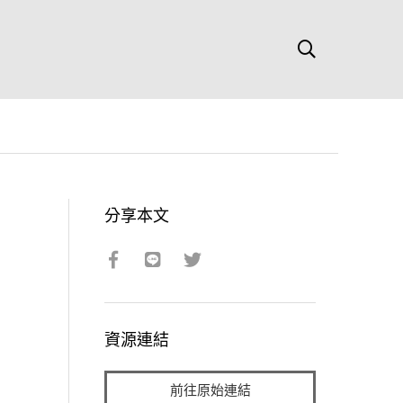
分享本文
資源連結
前往原始連結