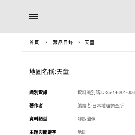
首頁
藏品目錄
天童
地圖名稱:天童
識別資訊
資料識別碼:D-35-14-201-0061
著作者
編繪者:日本地理調查所
資料類型
靜態圖像
主題與關鍵字
地圖