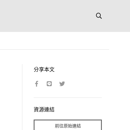
分享本文
資源連結
前往原始連結