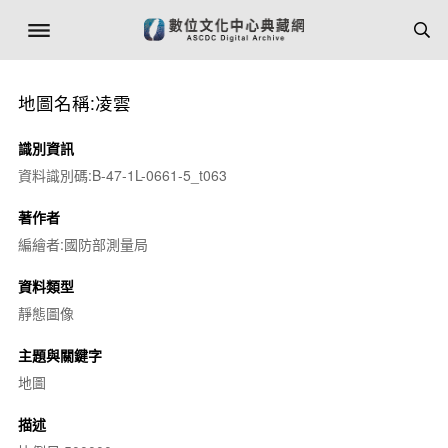
地圖名稱:凌雲
識別資訊
資料識別碼:B-47-1L-0661-5_t063
著作者
編繪者:國防部測量局
資料類型
靜態圖像
主題與關鍵字
地圖
描述