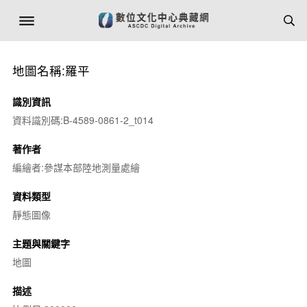
地圖名稱:羅平
識別資訊
資料識別碼:B-4589-0861-2_t014
著作者
編繪者:參謀本部陸地測量處繪
資料類型
靜態圖像
主題與關鍵字
地圖
描述