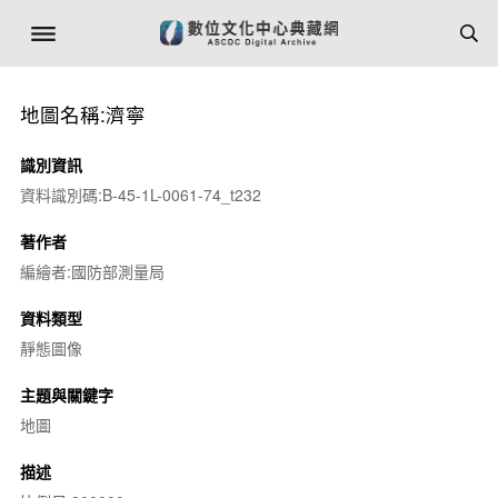
地圖名稱:濟寧
識別資訊
資料識別碼:B-45-1L-0061-74_t232
著作者
編繪者:國防部測量局
資料類型
靜態圖像
主題與關鍵字
地圖
描述