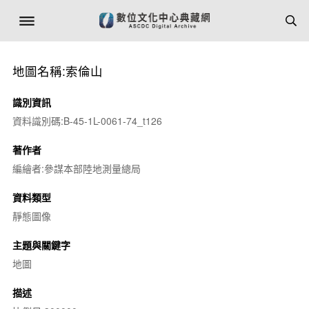
地圖名稱:索倫山
識別資訊
資料識別碼:B-45-1L-0061-74_t126
著作者
編繪者:參謀本部陸地測量總局
資料類型
靜態圖像
主題與關鍵字
地圖
描述