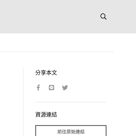
分享本文
資源連結
前往原始連結