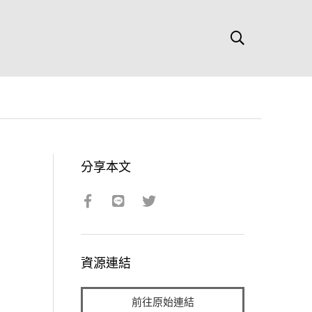
分享本文
資源連結
前往原始連結