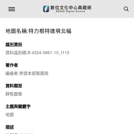
地圖名稱:特力根特達埧北幅
識別資訊
資料識別碼:B-4324-0861-10_t115
著作者
編繪者:參謀本部製圖局
資料類型
靜態圖像
主題與關鍵字
地圖
描述