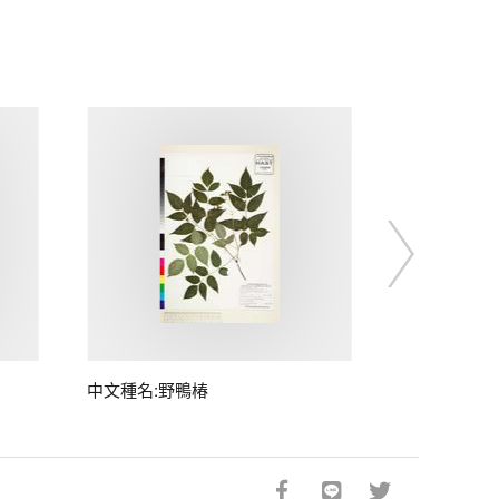
中文種名:野鴨椿