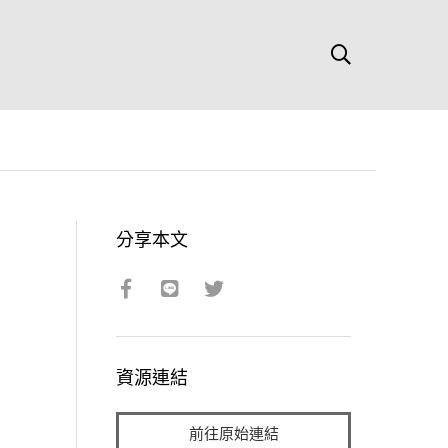
分享本文
資源連結
前往原始連結