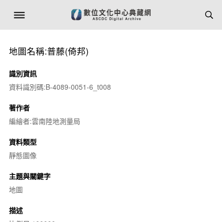
地圖名稱:普藤(倚邦)
識別資訊
資料識別碼:B-4089-0051-6_t008
著作者
編繪者:雲南陸地測量局
資料類型
靜態圖像
主題與關鍵字
地圖
描述