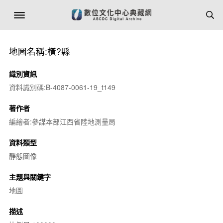
地圖名稱:橫?縣
識別資訊
資料識別碼:B-4087-0061-19_t149
著作者
編繪者:參謀本部江西省陸地測量局
資料類型
靜態圖像
主題與關鍵字
地圖
描述