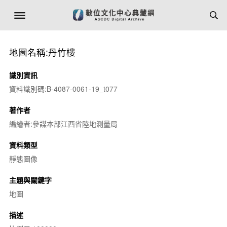
地圖名稱:丹竹樓
識別資訊
資料識別碼:B-4087-0061-19_t077
著作者
編繪者:參謀本部江西省陸地測量局
資料類型
靜態圖像
主題與關鍵字
地圖
描述