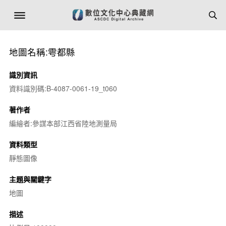
地圖名稱:雩都縣
識別資訊
資料識別碼:B-4087-0061-19_t060
著作者
編繪者:參謀本部江西省陸地測量局
資料類型
靜態圖像
主題與關鍵字
地圖
描述