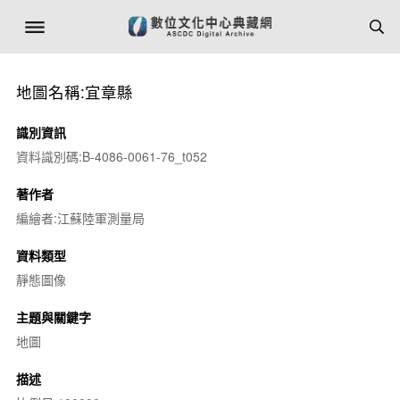
地圖名稱:宜章縣
識別資訊
資料識別碼:B-4086-0061-76_t052
著作者
編繪者:江蘇陸軍測量局
資料類型
靜態圖像
主題與關鍵字
地圖
描述