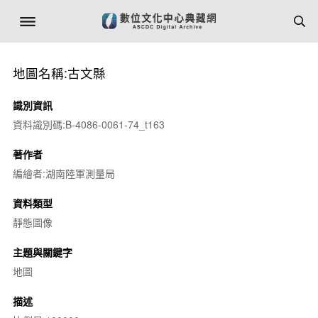
地圖名稱:古文縣
識別資訊
資料識別碼:B-4086-0061-74_t163
著作者
編繪者:湖南陸軍測量局
資料類型
靜態圖像
主題與關鍵字
地圖
描述