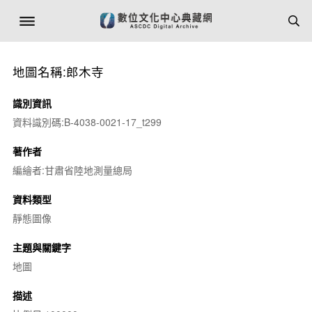
地圖名稱:郎木寺
識別資訊
資料識別碼:B-4038-0021-17_t299
著作者
編繪者:甘肅省陸地測量總局
資料類型
靜態圖像
主題與關鍵字
地圖
描述