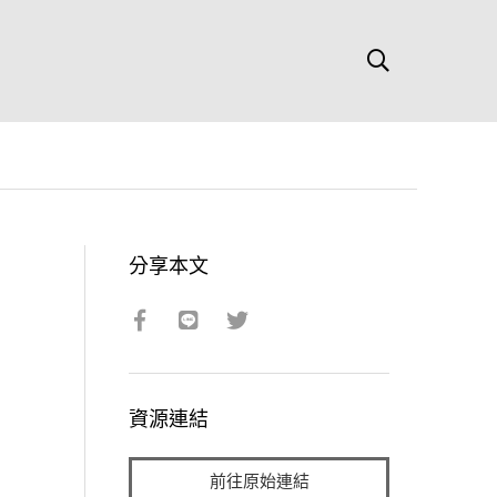
分享本文
資源連結
前往原始連結