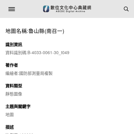
地圖名稱:魯山縣(南召一)
識別資訊
資料識別碼:B-4033-0061-30_t049
著作者
編繪者:國防部測量局複製
資料類型
靜態圖像
主題與關鍵字
地圖
描述