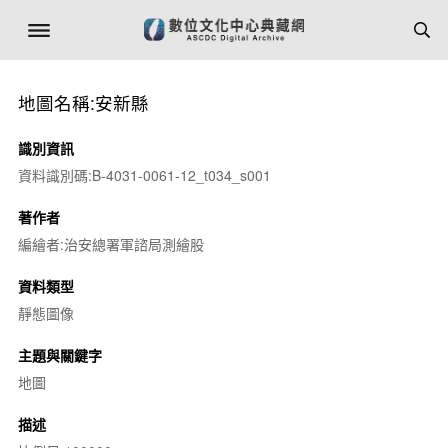
地圖名稱:安新縣
識別資訊
資料識別碼:B-4031-0061-12_t034_s001
著作者
編繪者:治安總署軍諮局測繪股
資料類型
靜態圖像
主題與關鍵字
地圖
描述