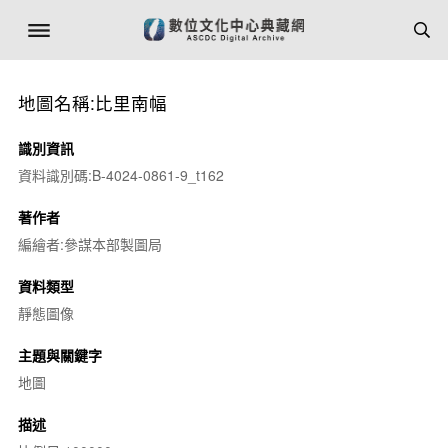
地圖名稱:比里南幅
識別資訊
資料識別碼:B-4024-0861-9_t162
著作者
編繪者:參謀本部製圖局
資料類型
靜態圖像
主題與關鍵字
地圖
描述