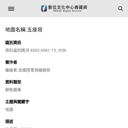
地圖名稱:五座塔
識別資訊
資料識別碼:B-4022-0061-13_t036
著作者
編繪者:全國陸軍測繪總局
資料類型
靜態圖像
主題與關鍵字
地圖
描述