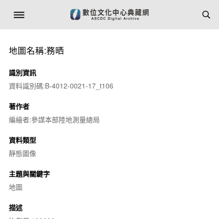
地圖名稱:務晒
識別資訊
資料識別碼:B-4012-0021-17_t106
著作者
編繪者:參謀本部陸地測量總局
資料類型
靜態圖像
主題與關鍵字
地圖
描述