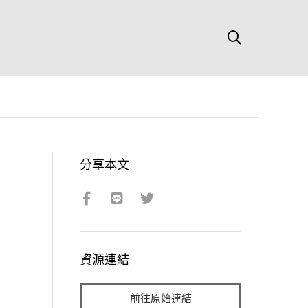
分享本文
資源連結
前往原始連結