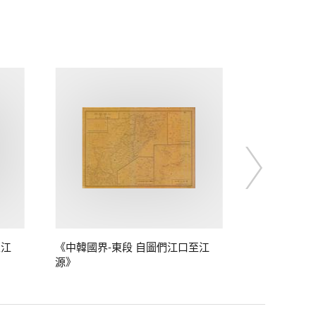
至江
《中韓國界-東段 自圖們江口至江
源》