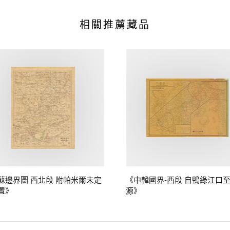
相關推薦藏品
蘇邊界圖 西北段 附帕米爾未定
《中韓國界-西段 自鴨綠江口
置》
源》