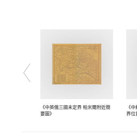
定界》
《中英俄三國未定界 帕米爾附近簡
《中
要圖》
界位