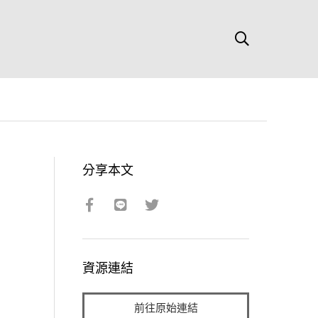
分享本文
資源連結
前往原始連結