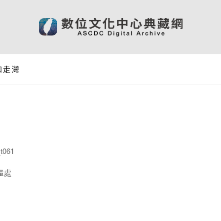
 加走灣
t061
量處