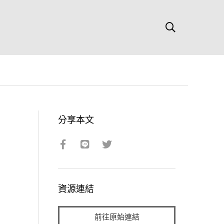
分享本文
資源連結
前往原始連結