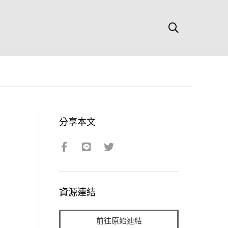
分享本文
資源連結
前往原始連結