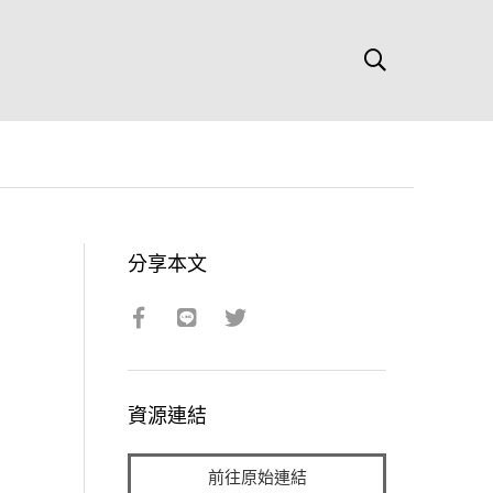
分享本文
資源連結
前往原始連結