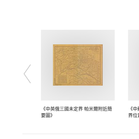
定界》
《中英俄三國未定界 帕米爾附近簡
《中
要圖》
界位