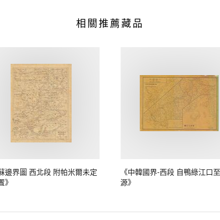
相關推薦藏品
蘇邊界圖 西北段 附帕米爾未定
《中韓國界-西段 自鴨綠江口
置》
源》