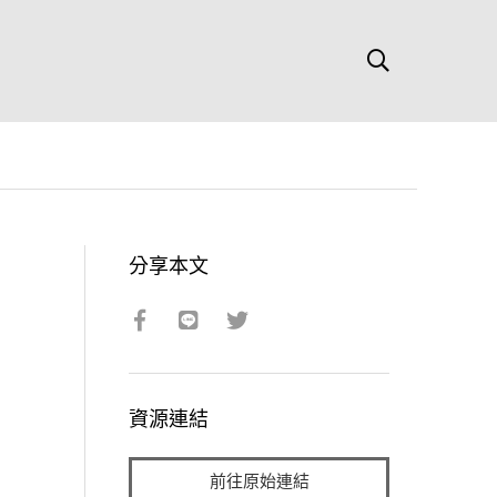
分享本文
資源連結
前往原始連結