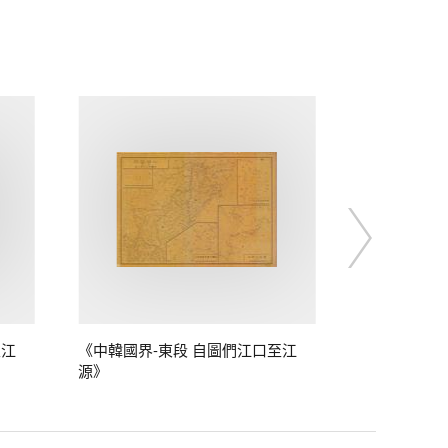
至江
《中韓國界-東段 自圖們江口至江
源》