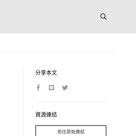
分享本文
資源連結
前往原始連結