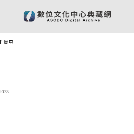
 王貴屯
t073