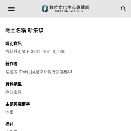
地圖名稱:新集鎮
識別資訊
資料識別碼:B-3631-1661-6_t030
著作者
編繪者:中華民國滬軍都督府參謀部印
資料類型
靜態圖像
主題與關鍵字
地圖
描述