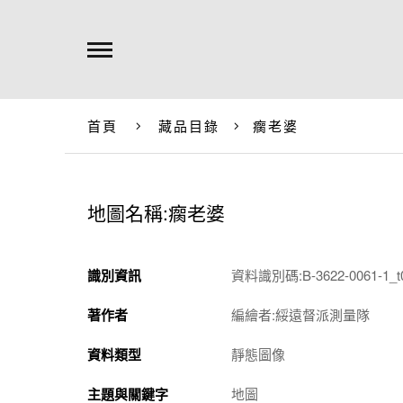
首頁
藏品目錄
瘸老婆
地圖名稱:瘸老婆
識別資訊
資料識別碼:B-3622-0061-1_t
著作者
編繪者:綏遠督派測量隊
資料類型
靜態圖像
主題與關鍵字
地圖