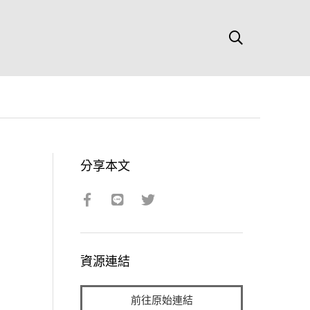
分享本文
資源連結
前往原始連結