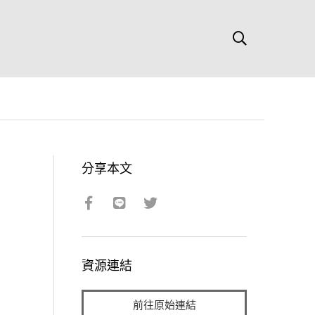
分享本文
資源連結
前往原始連結