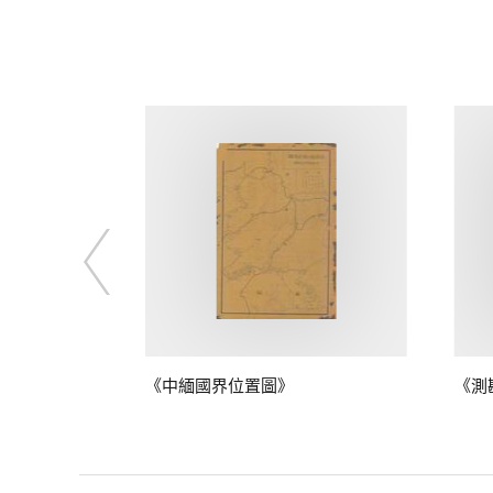
鴨綠江口至江
《中緬國界位置圖》
《測