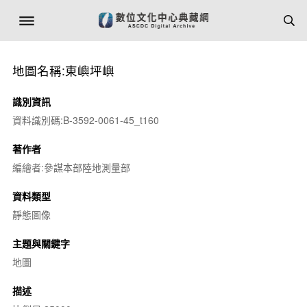
地圖名稱:東嶼坪嶼
識別資訊
資料識別碼:B-3592-0061-45_t160
著作者
編繪者:參謀本部陸地測量部
資料類型
靜態圖像
主題與關鍵字
地圖
描述