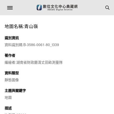
地圖名稱:青山嶺
識別資訊
資料識別碼:B-3586-0061-80_t339
著作者
編繪者:湖南省財政廳清丈田畝測量隊
資料類型
靜態圖像
主題與關鍵字
地圖
描述