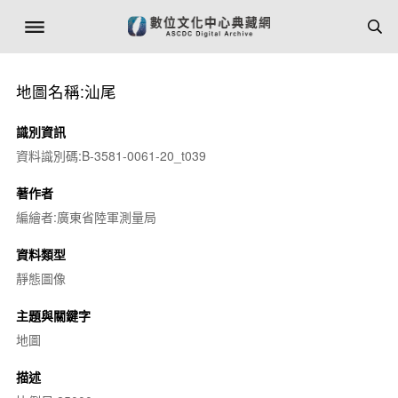
地圖名稱:汕尾
識別資訊
資料識別碼:B-3581-0061-20_t039
著作者
編繪者:廣東省陸軍測量局
資料類型
靜態圖像
主題與關鍵字
地圖
描述