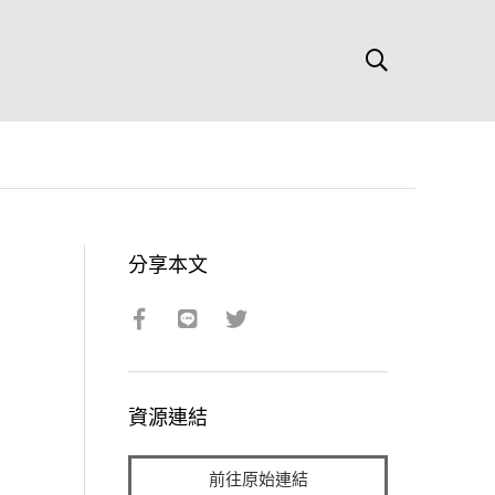
分享本文
資源連結
前往原始連結