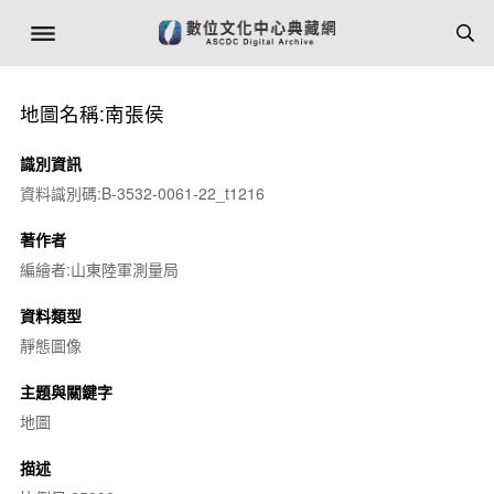
地圖名稱:南張侯
識別資訊
資料識別碼:B-3532-0061-22_t1216
著作者
編繪者:山東陸軍測量局
資料類型
靜態圖像
主題與關鍵字
地圖
描述