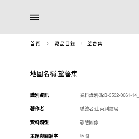
首頁
藏品目錄
望魯集
地圖名稱:望魯集
識別資訊
資料識別碼:B-3532-0061-14_
著作者
編繪者:山東測繪局
資料類型
靜態圖像
主題與關鍵字
地圖