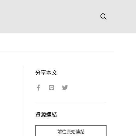
分享本文
資源連結
前往原始連結