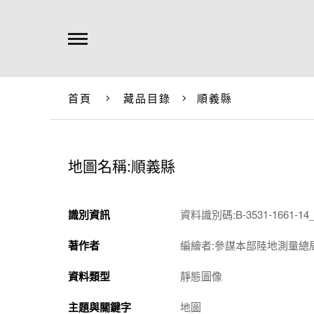
首頁
藏品目錄
順義縣
地圖名稱:順義縣
識別資訊
資料識別碼:B-3531-1661-14_
著作者
編繪者:參謀本部陸地測量總
資料類型
靜態圖像
主題與關鍵字
地圖