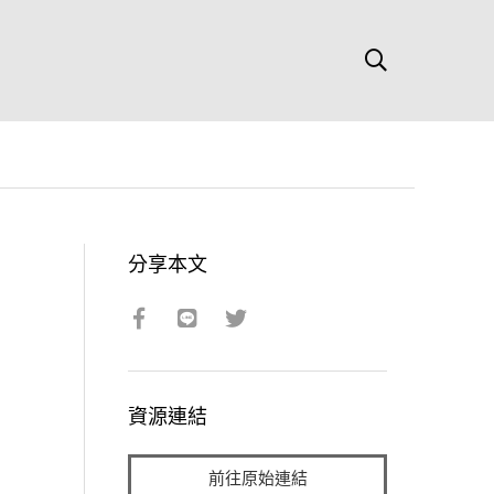
分享本文
資源連結
前往原始連結