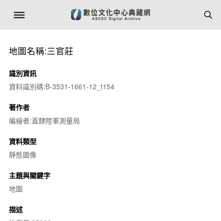
地圖名稱:三官莊
識別資訊
資料識別碼:B-3531-1661-12_t154
著作者
編繪者:直隸陸軍測量局
資料類型
靜態圖像
主題與關鍵字
地圖
描述