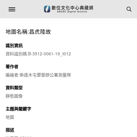
地圖名稱:昌虎陸故
識別資訊
資料識別碼:B-3512-0061-19_t012
著作者
編繪者:柴達木屯墾督辦公署測量隊
資料類型
靜態圖像
主題與關鍵字
地圖
描述