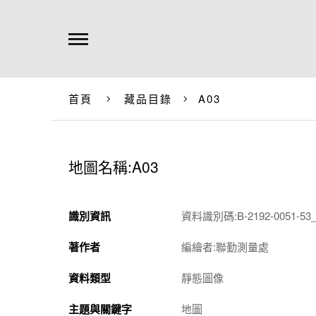
首頁
藏品目錄
A03
地圖名稱:A03
識別資訊
資料識別碼:B-2192-0051-53_
著作者
編繪者:聯勤測量處
資料類型
靜態圖像
主題與關鍵字
地圖