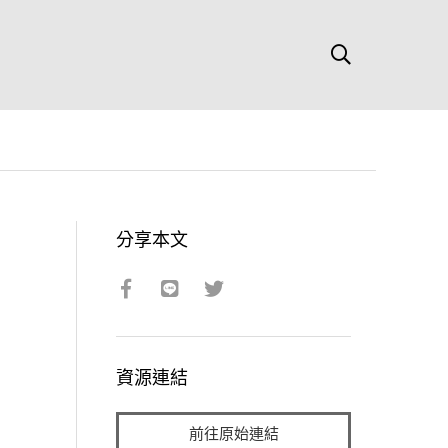
分享本文
資源連結
前往原始連結